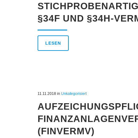
STICHPROBENARTIG
§34F UND §34H-VER
LESEN
11.11.2018
in
Unkategorisiert
AUFZEICHUNGSPFLI
FINANZANLAGENVE
(FINVERMV)