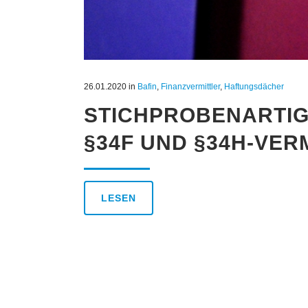
26.01.2020
in
Bafin
,
Finanzvermittler
,
Haftungsdächer
STICHPROBENARTIG
§34F UND §34H-VER
LESEN